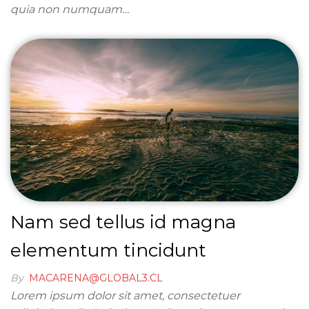
quia non numquam…
Nam sed tellus id magna
elementum tincidunt
By
MACARENA@GLOBAL3.CL
Lorem ipsum dolor sit amet, consectetuer