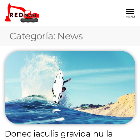
REDMAQ
Movimiento
MENU
de Tierra
LIMITADA
Categoría:
News
Donec iaculis gravida nulla